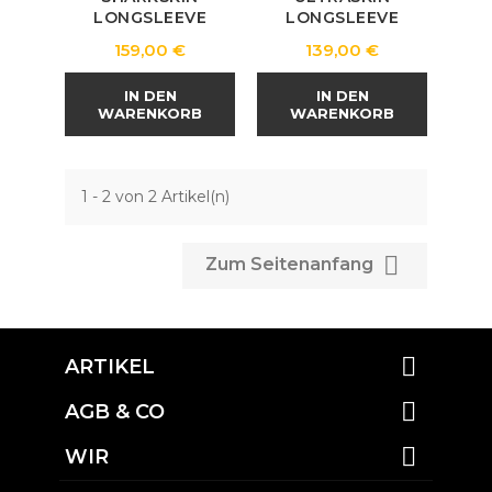
LONGSLEEVE
LONGSLEEVE
Preis
Preis
159,00 €
139,00 €
IN DEN
IN DEN
WARENKORB
WARENKORB
1 - 2 von 2 Artikel(n)

Zum Seitenanfang

ARTIKEL

AGB & CO

WIR