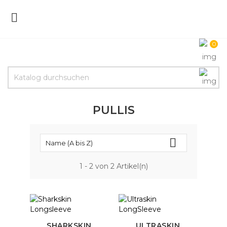

0
PULLIS

Name (A bis Z)
1 - 2 von 2 Artikel(n)
SHARKSKIN
ULTRASKIN