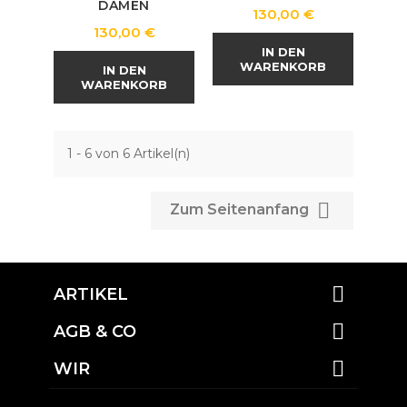
DAMEN
Preis
130,00 €
Preis
130,00 €
IN DEN
WARENKORB
IN DEN
WARENKORB
1 - 6 von 6 Artikel(n)

Zum Seitenanfang

ARTIKEL

AGB & CO

WIR