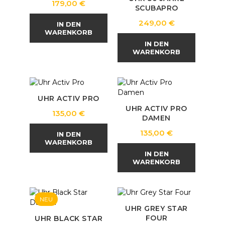
Preis
179,00 €
SCUBAPRO
Preis
249,00 €
IN DEN
WARENKORB
IN DEN
WARENKORB
UHR ACTIV PRO
UHR ACTIV PRO
Preis
135,00 €
DAMEN
Preis
135,00 €
IN DEN
WARENKORB
IN DEN
WARENKORB
NEU
UHR GREY STAR
FOUR
UHR BLACK STAR