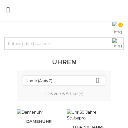

0
UHREN

Name (A bis Z)
1 - 6 von 6 Artikel(n)
DAMENUHR
UHR 50 JAHRE