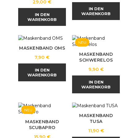
Preis
29,00 €
IN DEN
WARENKORB
IN DEN
WARENKORB
NEU
MASKENBAND OMS
MASKENBAND
Preis
7,90 €
SCHWERELOS
Preis
9,90 €
IN DEN
WARENKORB
IN DEN
WARENKORB
NEU
MASKENBAND
TUSA
MASKENBAND
SCUBAPRO
Preis
11,90 €
Preis
15,90 €