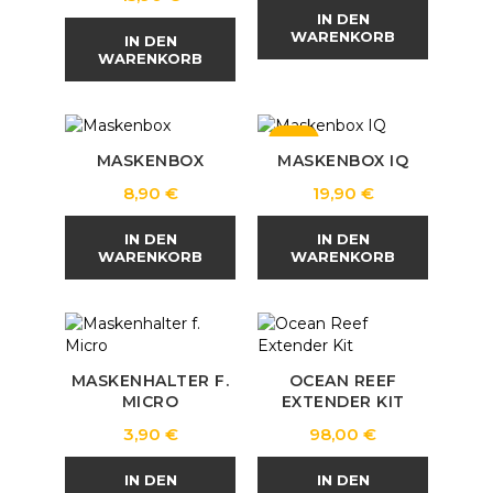
IN DEN
WARENKORB
IN DEN
WARENKORB
NEU
MASKENBOX
MASKENBOX IQ
Preis
Preis
8,90 €
19,90 €
IN DEN
IN DEN
WARENKORB
WARENKORB
MASKENHALTER F.
OCEAN REEF
MICRO
EXTENDER KIT
Preis
Preis
3,90 €
98,00 €
IN DEN
IN DEN