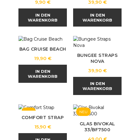
Preis
Preis
9,90 €
39,90 €
IN DEN
IN DEN
WARENKORB
WARENKORB
BAG CRUISE BEACH
BUNGEE STRAPS
Preis
19,90 €
NOVA
Preis
39,90 €
IN DEN
WARENKORB
IN DEN
WARENKORB
NEU
NEU
COMFORT STRAP
GLAS BIVOKAL
Preis
15,90 €
33/BF7500
Preis
49,00 €
IN DEN