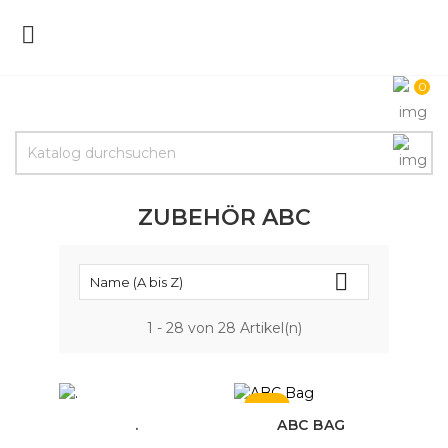

0
ZUBEHÖR ABC

Name (A bis Z)
1 - 28 von 28 Artikel(n)
NEU
.
ABC BAG