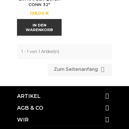
CONN 32"
Preis
198,00 €
IN DEN
WARENKORB
1 - 1 von 1 Artikel(n)

Zum Seitenanfang

ARTIKEL

AGB & CO

WIR