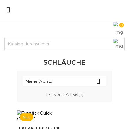

0
SCHLÄUCHE

Name (A bis Z)
1 - 1 von 1 Artikel(n)
NEU
EXTRAFLEX QUICK