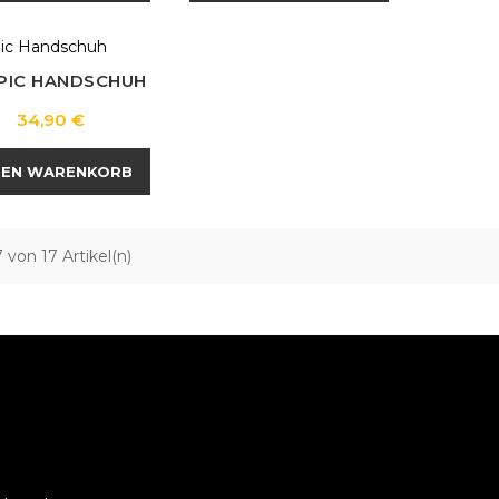
PIC HANDSCHUH
Preis
34,90 €
DEN WARENKORB
17 von 17 Artikel(n)
O