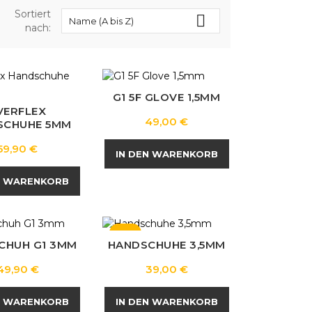
Sortiert

Name (A bis Z)
nach:
G1 5F GLOVE 1,5MM
VERFLEX
Preis
49,00 €
SCHUHE 5MM
Preis
59,90 €
IN DEN WARENKORB
N WARENKORB
NEU
CHUH G1 3MM
HANDSCHUHE 3,5MM
Preis
Preis
49,90 €
39,00 €
N WARENKORB
IN DEN WARENKORB