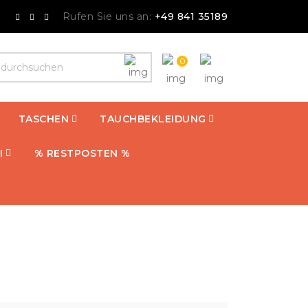
Rufen Sie uns an:
+49 841 35189
0
TASCHEN
TAUCHBEKLEIDUNG
I
% RESTPOSTEN %