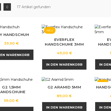
17 Artikel gefunden
NEU
Y HANDSCHUH
EVERFLEX
E
Preis
39,90 €
HANDSCHUHE 3MM
HAND
Preis
49,00 €
DEN WARENKORB
IN DEN WARENKORB
IN DE
NEU
G2 1,5MM
G2 ARAMID 5MM
HANDS
HANDSCHUHE
Preis
89,00 €
Preis
59,00 €
IN DEN WARENKORB
IN DE