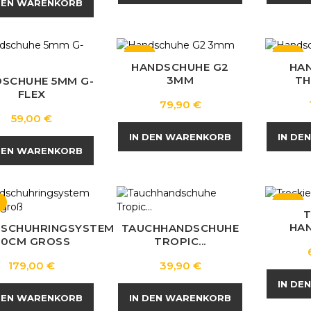
DEN WARENKORB
NEU
NEU
HANDSCHUHE G2
HA
3MM
TH
SCHUHE 5MM G-
FLEX
Preis
79,90 €
Preis
59,00 €
IN DEN WARENKORB
IN DE
DEN WARENKORB
NEU
T
HA
SCHUHRINGSYSTEM
TAUCHHANDSCHUHE
90CM GROSS
TROPIC...
Preis
Preis
179,00 €
39,90 €
IN DE
DEN WARENKORB
IN DEN WARENKORB