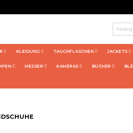
R
KLEIDUNG
TAUCHFLASCHEN
JACKETS
MPEN
MESSER
KAMERAS
BÜCHER
BLE
NDSCHUHE