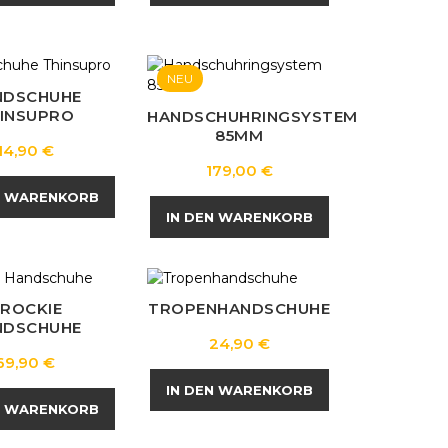
NEU
NDSCHUHE
INSUPRO
HANDSCHUHRINGSYSTEM
85MM
Preis
14,90 €
Preis
179,00 €
N WARENKORB
IN DEN WARENKORB
ROCKIE
TROPENHANDSCHUHE
NDSCHUHE
Preis
24,90 €
Preis
69,90 €
IN DEN WARENKORB
N WARENKORB