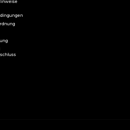
Hinweise
edingungen
ordnung
lung
d
schluss