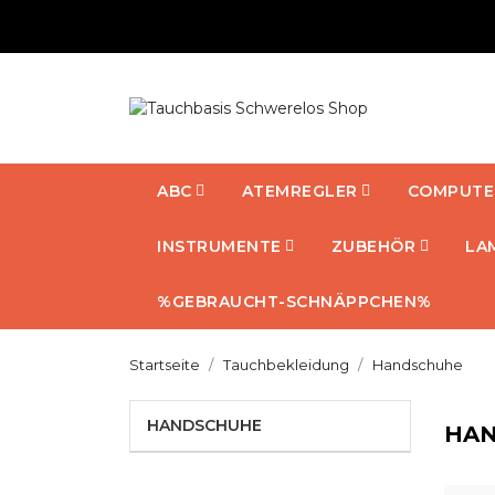
ABC
ATEMREGLER
COMPUTE
INSTRUMENTE
ZUBEHÖR
LA
%GEBRAUCHT-SCHNÄPPCHEN%
Startseite
Tauchbekleidung
Handschuhe
HANDSCHUHE
HA