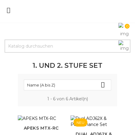

0
1. UND 2. STUFE SET

Name (A bis Z)
1 - 6 von 6 Artikel(n)
NEU
APEKS MTX-RC
DUAL ADJ62X &