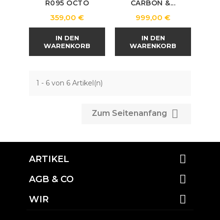
R095 OCTO
CARBON &...
Preis
Preis
359,00 €
999,00 €
IN DEN
IN DEN
WARENKORB
WARENKORB
1 - 6 von 6 Artikel(n)

Zum Seitenanfang

ARTIKEL

AGB & CO

WIR