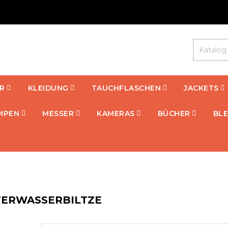
R
KLEIDUNG
TAUCHFLASCHEN
JACKETS
MPEN
MESSER
KAMERAS
BÜCHER
BLE
ERWASSERBILTZE