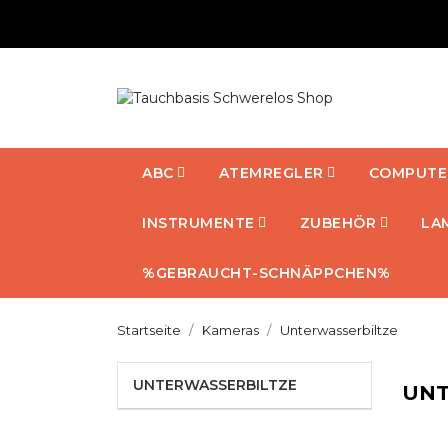
ABC
ATEMREGLER
COMPUTE
INSTRUMENTE
ZUBEHÖR
LA
%GEBRAUCHT-SCHNÄPPCHEN%
Startseite
Kameras
Unterwasserbiltze
UNTERWASSERBILTZE
UNT