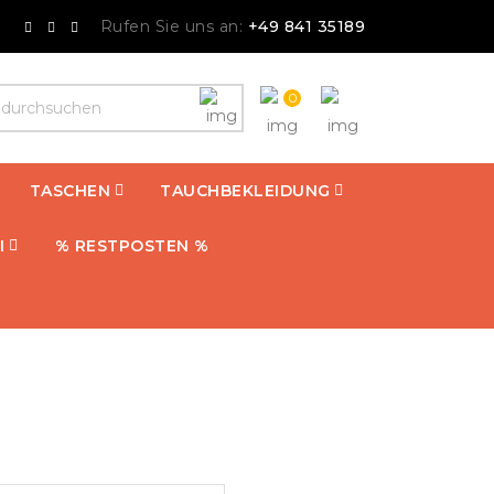
Rufen Sie uns an:
+49 841 35189
0
TASCHEN
TAUCHBEKLEIDUNG
I
% RESTPOSTEN %