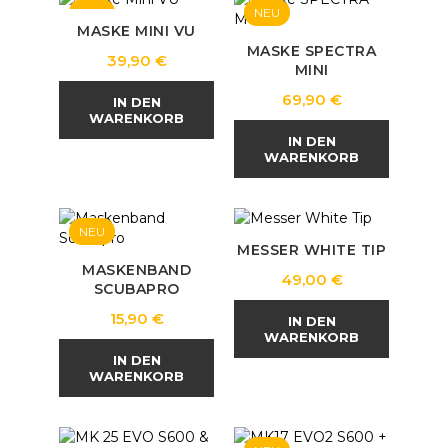
NEU
NEU
MASKE MINI VU
MASKE SPECTRA
Preis
39,90 €
MINI
Preis
69,90 €
IN DEN
WARENKORB
IN DEN
WARENKORB
NEU
MESSER WHITE TIP
MASKENBAND
Preis
49,00 €
SCUBAPRO
Preis
15,90 €
IN DEN
WARENKORB
IN DEN
WARENKORB