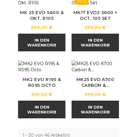
NEU
MK 25 EVO S600 &
MK17 EVO2 S600 +
OKT. R105
OCT. 105 SET
Preis
Preis
699,00 €
599,00 €
IN DEN
IN DEN
WARENKORB
WARENKORB
MK2 EVO R195 &
MK25 EVO A700
R095 OCTO
CARBON &...
Preis
Preis
359,00 €
999,00 €
IN DEN
IN DEN
WARENKORB
WARENKORB
1 - 30 von 46 Artikel(n)