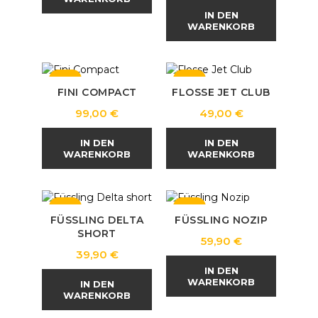
IN DEN
WARENKORB
NEU
NEU
FINI COMPACT
FLOSSE JET CLUB
Preis
Preis
99,00 €
49,00 €
IN DEN
IN DEN
WARENKORB
WARENKORB
NEU
NEU
FÜSSLING DELTA
FÜSSLING NOZIP
SHORT
Preis
59,90 €
Preis
39,90 €
IN DEN
WARENKORB
IN DEN
WARENKORB