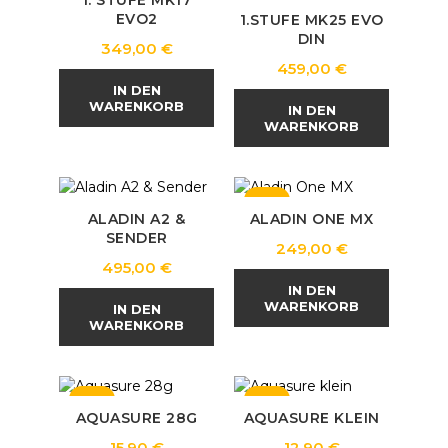
1. STUFE MK17
EVO2
1.STUFE MK25 EVO
DIN
Preis
349,00 €
Preis
459,00 €
IN DEN
WARENKORB
IN DEN
WARENKORB
NEU
ALADIN A2 &
ALADIN ONE MX
SENDER
Preis
249,00 €
Preis
495,00 €
IN DEN
WARENKORB
IN DEN
WARENKORB
NEU
NEU
AQUASURE 28G
AQUASURE KLEIN
Preis
Preis
15,90 €
12,90 €