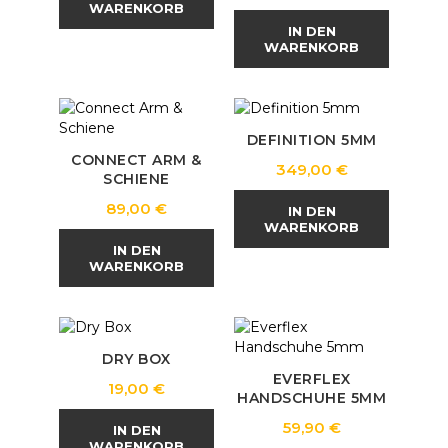
WARENKORB
IN DEN
WARENKORB
DEFINITION 5MM
CONNECT ARM &
Preis
349,00 €
SCHIENE
Preis
89,00 €
IN DEN
WARENKORB
IN DEN
WARENKORB
DRY BOX
EVERFLEX
Preis
19,00 €
HANDSCHUHE 5MM
Preis
59,90 €
IN DEN
WARENKORB