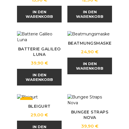
IN DEN
IN DEN
WARENKORB
WARENKORB
BEATMUNGSMASKE
BATTERIE GALILEO
Preis
24,90 €
LUNA
Preis
39,90 €
IN DEN
WARENKORB
IN DEN
WARENKORB
NEU
BLEIGURT
BUNGEE STRAPS
Preis
29,00 €
NOVA
Preis
39,90 €
IN DEN