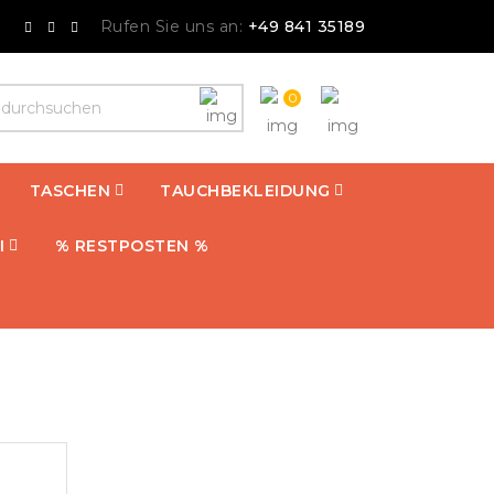
Rufen Sie uns an:
+49 841 35189
0
TASCHEN
TAUCHBEKLEIDUNG
I
% RESTPOSTEN %