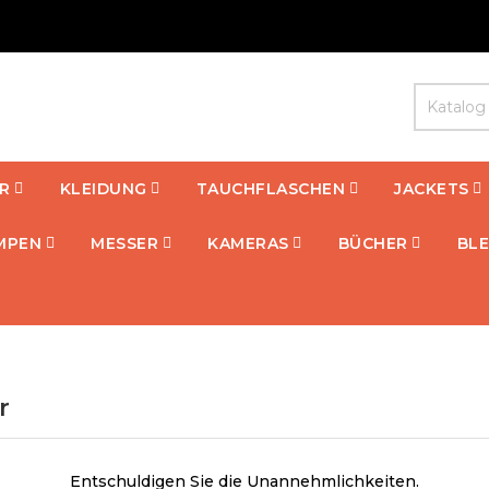
R
KLEIDUNG
TAUCHFLASCHEN
JACKETS
MPEN
MESSER
KAMERAS
BÜCHER
BLE
r
Entschuldigen Sie die Unannehmlichkeiten.