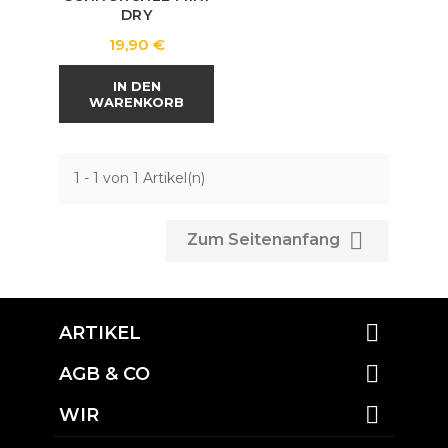
DRY
Preis
19,90 €
IN DEN
WARENKORB
1 - 1 von 1 Artikel(n)

Zum Seitenanfang

ARTIKEL

AGB & CO

WIR