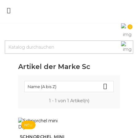

0
Artikel der Marke Sc

Name (A bis Z)
1 - 1 von 1 Artikel(n)
NEU
SCHNORCHEL MINI