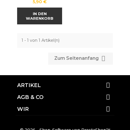
Preis
5,90 €
IN DEN
WARENKORB
1 - 1 von 1 Artikel(n)

Zum Seitenanfang

ARTIKEL

AGB & CO

WIR