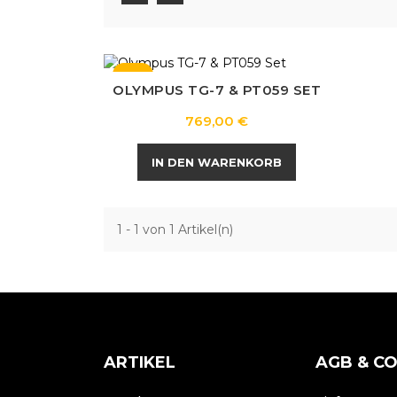
NEU
OLYMPUS TG-7 & PT059 SET
Preis
769,00 €
IN DEN WARENKORB
1 - 1 von 1 Artikel(n)
ARTIKEL
AGB & C