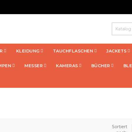
R
KLEIDUNG
TAUCHFLASCHEN
JACKETS
MPEN
MESSER
KAMERAS
BÜCHER
BLE
Sortiert