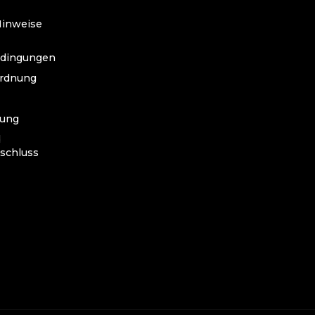
Hinweise
edingungen
ordnung
lung
d
schluss