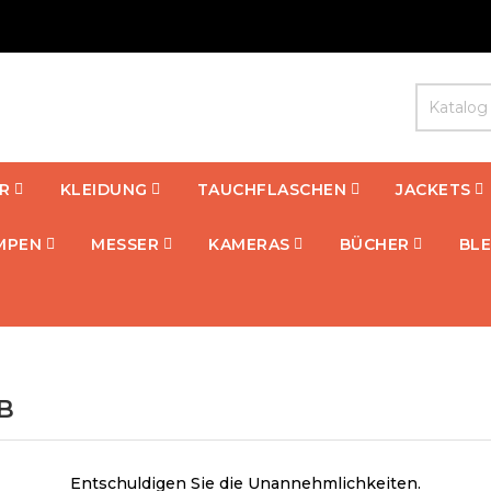
R
KLEIDUNG
TAUCHFLASCHEN
JACKETS
MPEN
MESSER
KAMERAS
BÜCHER
BLE
UB
Entschuldigen Sie die Unannehmlichkeiten.