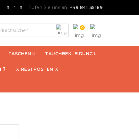
Rufen Sie uns an:
+49 841 35189
0
TASCHEN
TAUCHBEKLEIDUNG
I
% RESTPOSTEN %