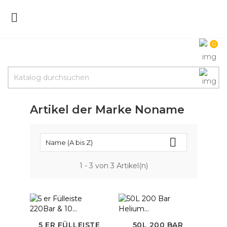

0
Artikel der Marke Noname

Name (A bis Z)
1 - 3 von 3 Artikel(n)
5 ER FÜLLEISTE
50L 200 BAR