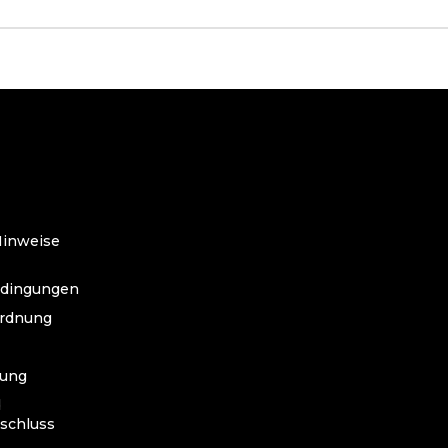
O
Hinweise
edingungen
ordnung
lung
d
schluss