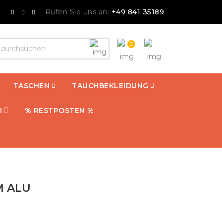
Rufen Sie uns an:
+49 841 35189
0
TASCHEN
TAUCHBEKLEIDUNG
I
% RESTPOSTEN %
M ALU