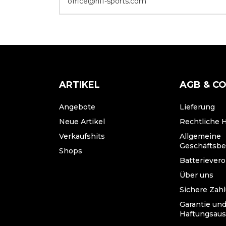
office@riff-sports.com
ARTIKEL
AGB & C
Angebote
Lieferung
Neue Artikel
Rechtliche 
Verkaufshits
Allgemeine
Geschäftsb
Shops
Batteriever
Über uns
Sichere Zah
Garantie un
Haftungsaus