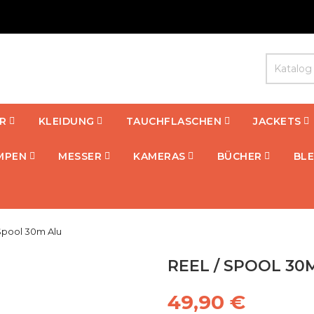
R
KLEIDUNG
TAUCHFLASCHEN
JACKETS
MPEN
MESSER
KAMERAS
BÜCHER
BLE
 Spool 30m Alu
REEL / SPOOL 30
49,90 €