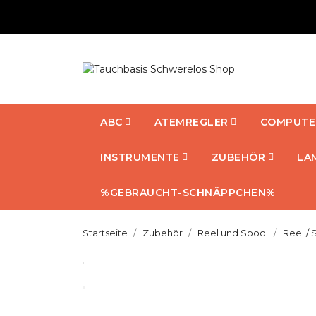
ABC
ATEMREGLER
COMPUTE
INSTRUMENTE
ZUBEHÖR
LA
%GEBRAUCHT-SCHNÄPPCHEN%
Startseite
Zubehör
Reel und Spool
Reel /