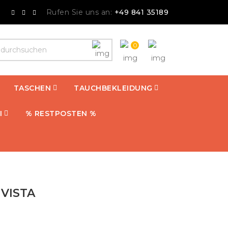
Rufen Sie uns an:
+49 841 35189
0
TASCHEN
TAUCHBEKLEIDUNG
I
% RESTPOSTEN %
VISTA