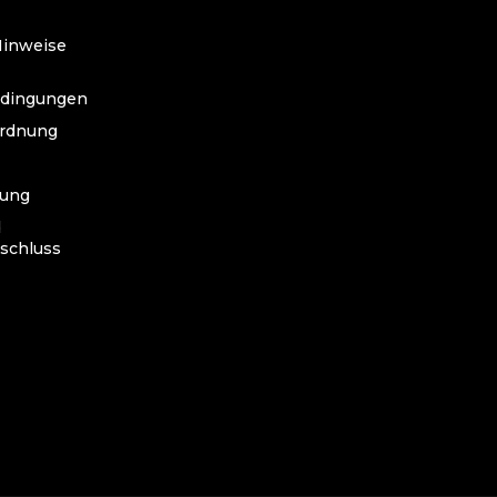
Hinweise
edingungen
ordnung
lung
d
schluss