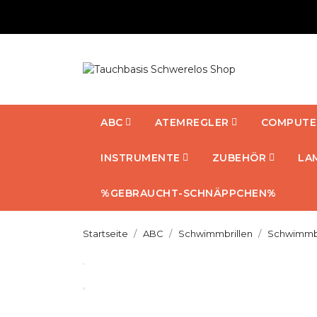
ABC
ATEMREGLER
COMPUTE
INSTRUMENTE
ZUBEHÖR
LA
%GEBRAUCHT-SCHNÄPPCHEN%
Startseite
ABC
Schwimmbrillen
Schwimmbri