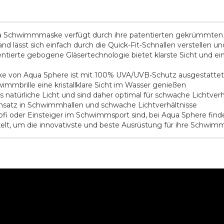
ista Schwimmmaske verfügt durch ihre patentierten gekrümmten G
d lässt sich einfach durch die Quick-Fit-Schnallen verstellen u
rte gebogene Gläsertechnologie bietet klarste Sicht und ein 
 von Aqua Sphere ist mit 100% UVA/UVB-Schutz ausgestattet. I
mmbrille eine kristallklare Sicht im Wasser genießen
 natürliche Licht und sind daher optimal für schwache Lichtve
 Einsatz in Schwimmhallen und schwache Lichtverhältnisse
ofi oder Einsteiger im Schwimmsport sind, bei Aqua Sphere find
elt, um die innovativste und beste Ausrüstung für ihre Schwi
O