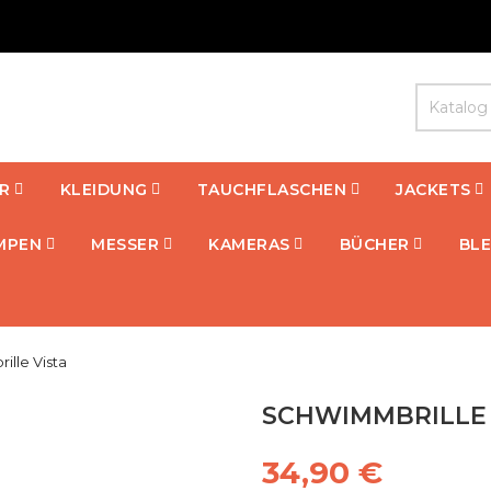
R
KLEIDUNG
TAUCHFLASCHEN
JACKETS
MPEN
MESSER
KAMERAS
BÜCHER
BLE
lle Vista
SCHWIMMBRILLE 
34,90 €